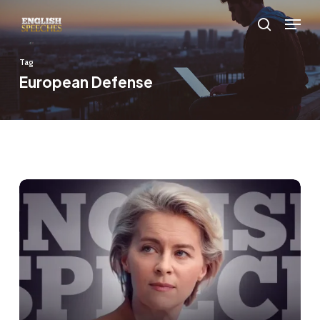
Skip
Menu
to
search
main
Tag
content
European Defense